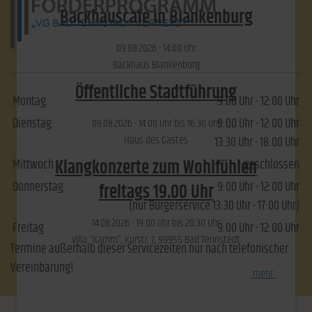
Backhauscafé in Blankenburg
09.​08.​2026 -
14:00
Uhr
Backhaus Blankenburg
Öffentliche Stadtführung
Montag
9:00 Uhr - 12:00 Uhr
Dienstag
9:00 Uhr - 12:00 Uhr
09.​08.​2026 -
14:00
Uhr bis
16:30
Uhr
Haus des Gastes
13:30 Uhr - 18:00 Uhr
Klangkonzerte zum Wohlfühlen
Mittwoch
geschlossen
Donnerstag
9:00 Uhr - 12:00 Uhr
freitags 19.00 Uhr
(nur Bürgerservice 13:30 Uhr - 17:00 Uhr)
14.​08.​2026 -
19:00
Uhr bis
20:30
Uhr
Freitag
9:00 Uhr - 12:00 Uhr
Villa "Kamm", Kurstr. 7, 99955 Bad Tennstedt
Termine außerhalb dieser Servicezeiten nur nach telefonischer
Vereinbarung!
[
mehr
]