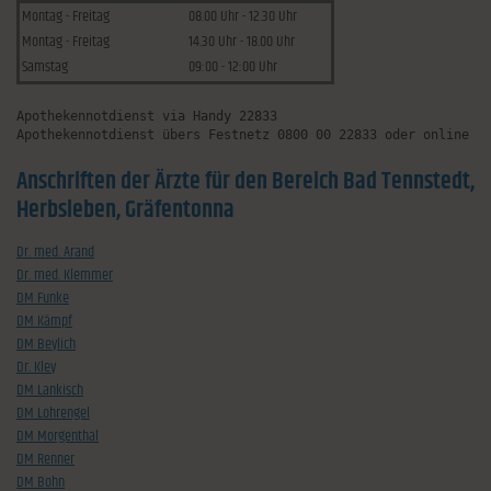
Montag - Freitag
08.00 Uhr - 12.30 Uhr
Montag - Freitag
14.30 Uhr - 18.00 Uhr
Samstag
09:00 - 12:00 Uhr
Apothekennotdienst via Handy 22833
Apothekennotdienst übers Festnetz 0800 00 22833 oder online u
Anschriften der Ärzte für den Bereich Bad Tennstedt,
Herbsleben, Gräfentonna
Dr. med. Arand
Dr. med. Klemmer
DM Funke
DM Kämpf
DM Beylich
Dr. Kley
DM Lankisch
DM Lohrengel
DM Morgenthal
DM Renner
DM Bohn