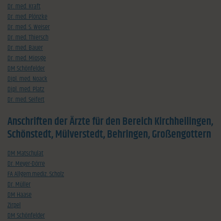
Dr. med. Kraft
Dr. med. Plönzke
Dr. med. S. Weiser
Dr. med. Thiersch
Dr. med. Bauer
Dr. med. Miosge
DM Schönfelder
Dipl. med. Noack
Dipl. med. Platz
Dr. med. Seifert
Anschriften der Ärzte für den Bereich Kirchheilingen,
Schönstedt, Mülverstedt, Behringen, Großengottern
DM Matschulat
Dr. Meyer-Dörre
FA Allgem.mediz. Scholz
Dr. Müller
DM Haase
Zirpel
DM Schönfelder