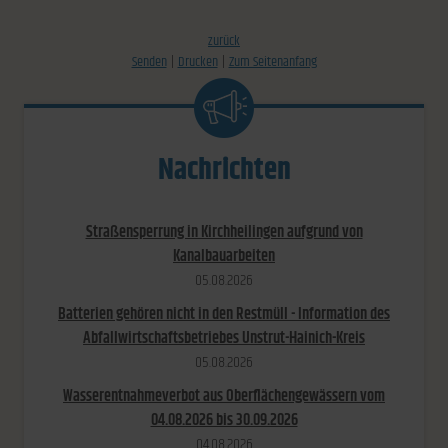
zurück
Senden
Drucken
Zum Seitenanfang
Nachrichten
Straßensperrung in Kirchheilingen aufgrund von
Kanalbauarbeiten
05.​08.​2026
Batterien gehören nicht in den Restmüll - Information des
Abfallwirtschaftsbetriebes Unstrut-Hainich-Kreis
05.​08.​2026
Wasserentnahmeverbot aus Oberflächengewässern vom
04.08.2026 bis 30.09.2026
04.​08.​2026