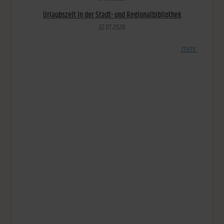
Urlaubszeit in der Stadt- und Regionalbibliothek
22.​07.​2026
[
mehr
]