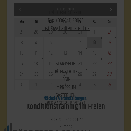
August 2026
Tel.: (036041) 3800
Fax: (036041) 38025
Mo
Di
Mi
Do
Fr
Sa
So
post@vg.badtennstedt.de
27
28
29
30
31
1
2
3
4
5
6
7
8
9
10
11
12
13
14
15
16
17
18
19
20
21
22
23
STARTSEITE
DATENSCHUTZ
24
25
26
27
28
29
30
LOGIN
31
1
2
3
4
5
6
IMPRESSUM
GÄSTEBUCH
Nächste Veranstaltungen:
WEBMASTER - KONTAKT
Konditionstraining im Freien
08.​08.​2026 -
10:00
Uhr
Kurpark