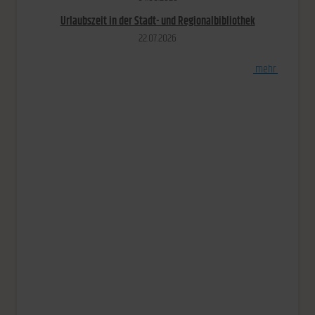
Urlaubszeit in der Stadt- und Regionalbibliothek
22.​07.​2026
[
mehr
]