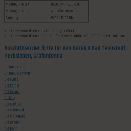
Montag - Freitag
08.00 Uhr - 12.30 Uhr
Montag - Freitag
14.30 Uhr - 18.00 Uhr
Samstag
09:00 - 12:00 Uhr
Apothekennotdienst via Handy 22833
Apothekennotdienst übers Festnetz 0800 00 22833 oder online u
Anschriften der Ärzte für den Bereich Bad Tennstedt,
Herbsleben, Gräfentonna
Dr. med. Arand
Dr. med. Klemmer
DM Funke
DM Kämpf
DM Beylich
Dr. Kley
DM Lankisch
DM Lohrengel
DM Morgenthal
DM Renner
DM Bohn