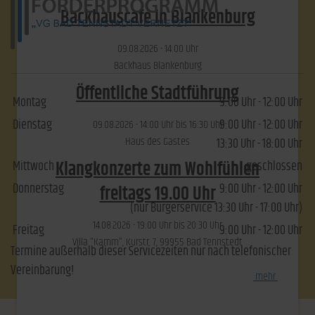
Backhauscafé in Blankenburg
09.​08.​2026 -
14:00
Uhr
Backhaus Blankenburg
Öffentliche Stadtführung
Montag
9:00 Uhr - 12:00 Uhr
Dienstag
9:00 Uhr - 12:00 Uhr
09.​08.​2026 -
14:00
Uhr bis
16:30
Uhr
Haus des Gastes
13:30 Uhr - 18:00 Uhr
Klangkonzerte zum Wohlfühlen
Mittwoch
geschlossen
Donnerstag
9:00 Uhr - 12:00 Uhr
freitags 19.00 Uhr
(nur Bürgerservice 13:30 Uhr - 17:00 Uhr)
14.​08.​2026 -
19:00
Uhr bis
20:30
Uhr
Freitag
9:00 Uhr - 12:00 Uhr
Villa "Kamm", Kurstr. 7, 99955 Bad Tennstedt
Termine außerhalb dieser Servicezeiten nur nach telefonischer
Vereinbarung!
[
mehr
]