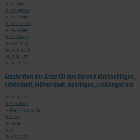
Dr. med. Kraft
Dr. med. Plönzke
Dr. med. S. Weiser
Dr. med. Thiersch
Dr. med. Bauer
Dr. med. Miosge
DM Schönfelder
Dipl. med. Noack
Dipl. med. Platz
Dr. med. Seifert
Anschriften der Ärzte für den Bereich Kirchheilingen,
Schönstedt, Mülverstedt, Behringen, Großengottern
DM Matschulat
Dr. Meyer-Dörre
FA Allgem.mediz. Scholz
Dr. Müller
DM Haase
Zirpel
DM Schönfelder