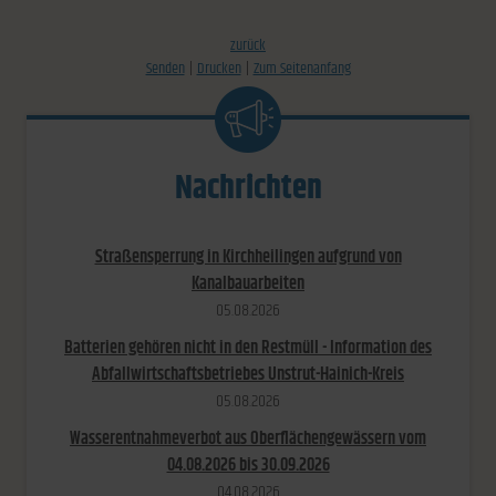
zurück
Senden
Drucken
Zum Seitenanfang
Nachrichten
Straßensperrung in Kirchheilingen aufgrund von
Kanalbauarbeiten
05.​08.​2026
Batterien gehören nicht in den Restmüll - Information des
Abfallwirtschaftsbetriebes Unstrut-Hainich-Kreis
05.​08.​2026
Wasserentnahmeverbot aus Oberflächengewässern vom
04.08.2026 bis 30.09.2026
04.​08.​2026