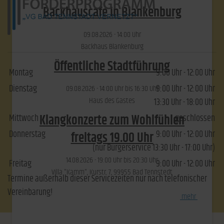
Backhauscafé in Blankenburg
09.​08.​2026 -
14:00
Uhr
Backhaus Blankenburg
Öffentliche Stadtführung
Montag
9:00 Uhr - 12:00 Uhr
Dienstag
9:00 Uhr - 12:00 Uhr
09.​08.​2026 -
14:00
Uhr bis
16:30
Uhr
Haus des Gastes
13:30 Uhr - 18:00 Uhr
Klangkonzerte zum Wohlfühlen
Mittwoch
geschlossen
Donnerstag
9:00 Uhr - 12:00 Uhr
freitags 19.00 Uhr
(nur Bürgerservice 13:30 Uhr - 17:00 Uhr)
14.​08.​2026 -
19:00
Uhr bis
20:30
Uhr
Freitag
9:00 Uhr - 12:00 Uhr
Villa "Kamm", Kurstr. 7, 99955 Bad Tennstedt
Termine außerhalb dieser Servicezeiten nur nach telefonischer
Vereinbarung!
[
mehr
]