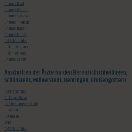
Dr. med. Kraft
Dr. med. Plönzke
Dr. med. S. Weiser
Dr. med. Thiersch
Dr. med. Bauer
Dr. med. Miosge
DM Schönfelder
Dipl. med. Noack
Dipl. med. Platz
Dr. med. Seifert
Anschriften der Ärzte für den Bereich Kirchheilingen,
Schönstedt, Mülverstedt, Behringen, Großengottern
DM Matschulat
Dr. Meyer-Dörre
FA Allgem.mediz. Scholz
Dr. Müller
DM Haase
Zirpel
DM Schönfelder