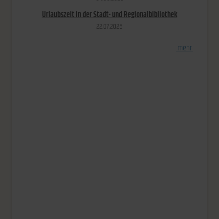
Urlaubszeit in der Stadt- und Regionalbibliothek
22.​07.​2026
[
mehr
]