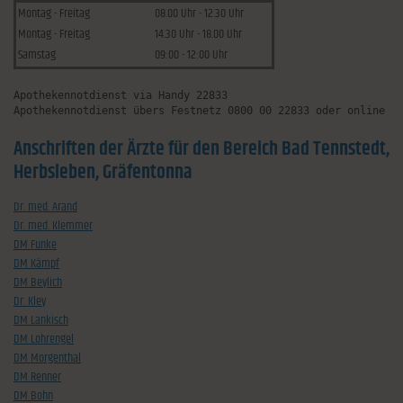
Montag - Freitag
08.00 Uhr - 12.30 Uhr
Montag - Freitag
14.30 Uhr - 18.00 Uhr
Samstag
09:00 - 12:00 Uhr
Apothekennotdienst via Handy 22833
Apothekennotdienst übers Festnetz 0800 00 22833 oder online u
Anschriften der Ärzte für den Bereich Bad Tennstedt,
Herbsleben, Gräfentonna
Dr. med. Arand
Dr. med. Klemmer
DM Funke
DM Kämpf
DM Beylich
Dr. Kley
DM Lankisch
DM Lohrengel
DM Morgenthal
DM Renner
DM Bohn