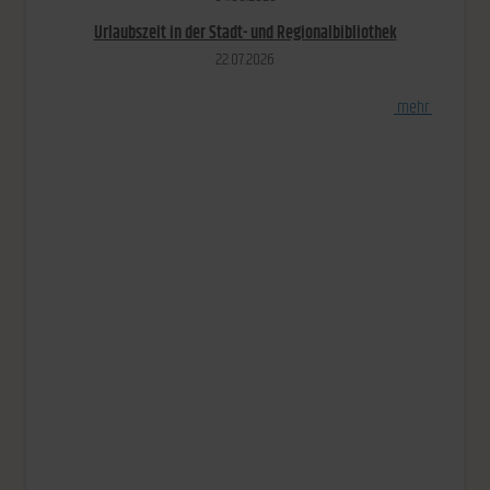
Urlaubszeit in der Stadt- und Regionalbibliothek
22.​07.​2026
[
mehr
]