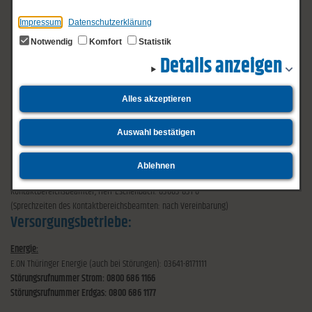
Hufelandkrankenhaus Bad Langensalza: 03603 8550
Impressum
Datenschutzerklärung
Notwendig
Komfort
Statistik
Amtsleitung/Allgemeine Hilfeersuchen: 03601 / 403080
Details anzeigen
Anmeldung qualifizierter Krankentransport: 03601 / 19222
Alles akzeptieren
Rettungsdienste:
Auswahl bestätigen
Rettungsleitstelle Mühlhausen: 03601 403080
Polizeistation Bad Langensalza: 03603 831-0
Ablehnen
Polizeiinspektion Unstrut- Hainich in Mühlhausen: 03601 4510
Kontaktbereichsbeamter, Herr Eschenbach: 03603 831-0
(Sprechzeiten des Kontaktbereichsbeamten: nach Vereinbarung)
Versorgungsbetriebe:
Energie:
E.ON Thüringer Energie (auch bei Störungen): 03641-8171111
Störungsrufnummer Strom: 0800 686 1166
Störungsrufnummer Erdgas: 0800 686 1177