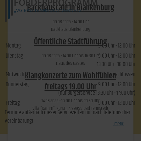
Backhauscafé in Blankenburg
09.​08.​2026 -
14:00
Uhr
Backhaus Blankenburg
Öffentliche Stadtführung
Montag
9:00 Uhr - 12:00 Uhr
Dienstag
9:00 Uhr - 12:00 Uhr
09.​08.​2026 -
14:00
Uhr bis
16:30
Uhr
Haus des Gastes
13:30 Uhr - 18:00 Uhr
Klangkonzerte zum Wohlfühlen
Mittwoch
geschlossen
Donnerstag
9:00 Uhr - 12:00 Uhr
freitags 19.00 Uhr
(nur Bürgerservice 13:30 Uhr - 17:00 Uhr)
14.​08.​2026 -
19:00
Uhr bis
20:30
Uhr
Freitag
9:00 Uhr - 12:00 Uhr
Villa "Kamm", Kurstr. 7, 99955 Bad Tennstedt
Termine außerhalb dieser Servicezeiten nur nach telefonischer
Vereinbarung!
[
mehr
]