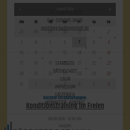
August 2026
Tel.: (036041) 3800
Fax: (036041) 38025
Mo
Di
Mi
Do
Fr
Sa
So
post@vg.badtennstedt.de
27
28
29
30
31
1
2
3
4
5
6
7
8
9
10
11
12
13
14
15
16
17
18
19
20
21
22
23
STARTSEITE
DATENSCHUTZ
24
25
26
27
28
29
30
LOGIN
31
1
2
3
4
5
6
IMPRESSUM
GÄSTEBUCH
Nächste Veranstaltungen:
WEBMASTER - KONTAKT
Konditionstraining im Freien
08.​08.​2026 -
10:00
Uhr
Kurpark