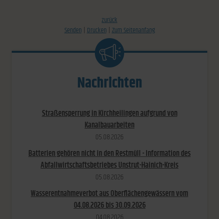
zurück
Senden
Drucken
Zum Seitenanfang
Nachrichten
Straßensperrung in Kirchheilingen aufgrund von
Kanalbauarbeiten
05.​08.​2026
Batterien gehören nicht in den Restmüll - Information des
Abfallwirtschaftsbetriebes Unstrut-Hainich-Kreis
05.​08.​2026
Wasserentnahmeverbot aus Oberflächengewässern vom
04.08.2026 bis 30.09.2026
04.​08.​2026