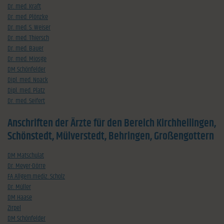
Dr. med. Kraft
Dr. med. Plönzke
Dr. med. S. Weiser
Dr. med. Thiersch
Dr. med. Bauer
Dr. med. Miosge
DM Schönfelder
Dipl. med. Noack
Dipl. med. Platz
Dr. med. Seifert
Anschriften der Ärzte für den Bereich Kirchheilingen,
Schönstedt, Mülverstedt, Behringen, Großengottern
DM Matschulat
Dr. Meyer-Dörre
FA Allgem.mediz. Scholz
Dr. Müller
DM Haase
Zirpel
DM Schönfelder