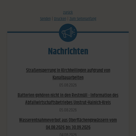
zurück
Senden
Drucken
Zum Seitenanfang
Nachrichten
Straßensperrung in Kirchheilingen aufgrund von
Kanalbauarbeiten
05.​08.​2026
Batterien gehören nicht in den Restmüll - Information des
Abfallwirtschaftsbetriebes Unstrut-Hainich-Kreis
05.​08.​2026
Wasserentnahmeverbot aus Oberflächengewässern vom
04.08.2026 bis 30.09.2026
04.​08.​2026