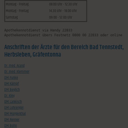
Montag - Freitag
08.00 Uhr - 12.30 Uhr
Montag - Freitag
14.30 Uhr - 18.00 Uhr
Samstag
09:00 - 12:00 Uhr
Apothekennotdienst via Handy 22833
Apothekennotdienst übers Festnetz 0800 00 22833 oder online u
Anschriften der Ärzte für den Bereich Bad Tennstedt,
Herbsleben, Gräfentonna
Dr. med. Arand
Dr. med. Klemmer
DM Funke
DM Kämpf
DM Beylich
Dr. Kley
DM Lankisch
DM Lohrengel
DM Morgenthal
DM Renner
DM Bohn