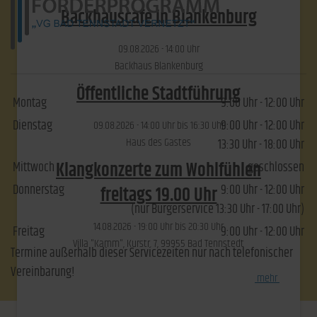
Backhauscafé in Blankenburg
09.​08.​2026 -
14:00
Uhr
Backhaus Blankenburg
Öffentliche Stadtführung
Montag
9:00 Uhr - 12:00 Uhr
Dienstag
9:00 Uhr - 12:00 Uhr
09.​08.​2026 -
14:00
Uhr bis
16:30
Uhr
Haus des Gastes
13:30 Uhr - 18:00 Uhr
Klangkonzerte zum Wohlfühlen
Mittwoch
geschlossen
Donnerstag
9:00 Uhr - 12:00 Uhr
freitags 19.00 Uhr
(nur Bürgerservice 13:30 Uhr - 17:00 Uhr)
14.​08.​2026 -
19:00
Uhr bis
20:30
Uhr
Freitag
9:00 Uhr - 12:00 Uhr
Villa "Kamm", Kurstr. 7, 99955 Bad Tennstedt
Termine außerhalb dieser Servicezeiten nur nach telefonischer
Vereinbarung!
[
mehr
]