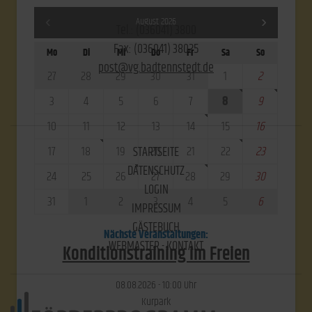
August 2026
Tel.: (036041) 3800
Fax: (036041) 38025
Mo
Di
Mi
Do
Fr
Sa
So
post@vg.badtennstedt.de
27
28
29
30
31
1
2
3
4
5
6
7
8
9
10
11
12
13
14
15
16
17
18
19
20
21
22
23
STARTSEITE
DATENSCHUTZ
24
25
26
27
28
29
30
LOGIN
31
1
2
3
4
5
6
IMPRESSUM
GÄSTEBUCH
Nächste Veranstaltungen:
WEBMASTER - KONTAKT
Konditionstraining im Freien
08.​08.​2026 -
10:00
Uhr
Kurpark