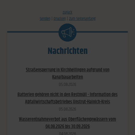
zurück
Senden
Drucken
Zum Seitenanfang
Nachrichten
Straßensperrung in Kirchheilingen aufgrund von
Kanalbauarbeiten
05.​08.​2026
Batterien gehören nicht in den Restmüll - Information des
Abfallwirtschaftsbetriebes Unstrut-Hainich-Kreis
05.​08.​2026
Wasserentnahmeverbot aus Oberflächengewässern vom
04.08.2026 bis 30.09.2026
04.​08.​2026