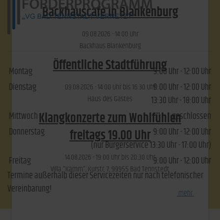
Backhauscafé in Blankenburg
09.​08.​2026 -
14:00
Uhr
Backhaus Blankenburg
Öffentliche Stadtführung
Montag
9:00 Uhr - 12:00 Uhr
Dienstag
9:00 Uhr - 12:00 Uhr
09.​08.​2026 -
14:00
Uhr bis
16:30
Uhr
Haus des Gastes
13:30 Uhr - 18:00 Uhr
Klangkonzerte zum Wohlfühlen
Mittwoch
geschlossen
Donnerstag
9:00 Uhr - 12:00 Uhr
freitags 19.00 Uhr
(nur Bürgerservice 13:30 Uhr - 17:00 Uhr)
14.​08.​2026 -
19:00
Uhr bis
20:30
Uhr
Freitag
9:00 Uhr - 12:00 Uhr
Villa "Kamm", Kurstr. 7, 99955 Bad Tennstedt
Termine außerhalb dieser Servicezeiten nur nach telefonischer
Vereinbarung!
[
mehr
]