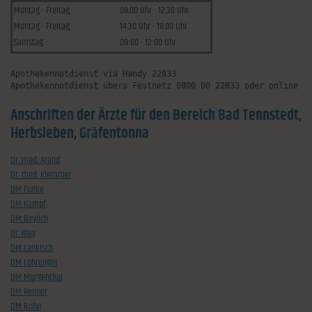
Montag - Freitag
08.00 Uhr - 12.30 Uhr
Montag - Freitag
14.30 Uhr - 18.00 Uhr
Samstag
09:00 - 12:00 Uhr
Apothekennotdienst via Handy 22833
Apothekennotdienst übers Festnetz 0800 00 22833 oder online u
Anschriften der Ärzte für den Bereich Bad Tennstedt,
Herbsleben, Gräfentonna
Dr. med. Arand
Dr. med. Klemmer
DM Funke
DM Kämpf
DM Beylich
Dr. Kley
DM Lankisch
DM Lohrengel
DM Morgenthal
DM Renner
DM Bohn