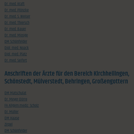
Dr. med. Kraft
Dr. med. Plönzke
Dr. med. S. Weiser
Dr. med. Thiersch
Dr. med. Bauer
Dr. med. Miosge
DM Schönfelder
Dipl. med. Noack
Dipl. med. Platz
Dr. med. Seifert
Anschriften der Ärzte für den Bereich Kirchheilingen,
Schönstedt, Mülverstedt, Behringen, Großengottern
DM Matschulat
Dr. Meyer-Dörre
FA Allgem.mediz. Scholz
Dr. Müller
DM Haase
Zirpel
DM Schönfelder