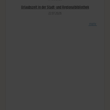
Urlaubszeit in der Stadt- und Regionalbibliothek
22.​07.​2026
[
mehr
]