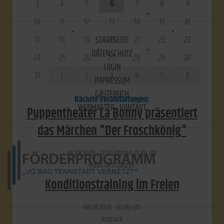
3
4
5
6
7
8
9
10
11
12
13
14
15
16
17
18
19
20
21
22
23
STARTSEITE
DATENSCHUTZ
24
25
26
27
28
29
30
LOGIN
31
1
2
3
4
5
6
IMPRESSUM
GÄSTEBUCH
Nächste Veranstaltungen:
WEBMASTER - KONTAKT
Puppentheater La Bonny präsentiert
das Märchen "Der Froschkönig"
06.​08.​2026 -
17:00
Uhr bis
17:45
Uhr
Haus des Gastes
Konditionstraining im Freien
08.​08.​2026 -
10:00
Uhr
Kurpark