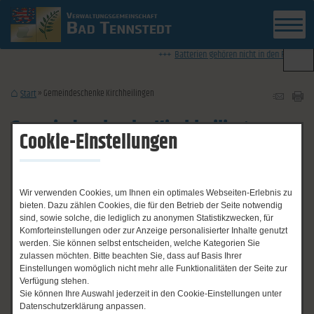
News-Ticker
Batterien gehören nicht in den Restmüll - 
Gemeindeschenke Kirchheilingen
Start
Gemeindeschenke Kirchheilingen
Cookie-Einstellungen
Hauptstraße 44
Wir verwenden Cookies, um Ihnen ein optimales Webseiten-Erlebnis zu
99947 Kirchheilingen
bieten. Dazu zählen Cookies, die für den Betrieb der Seite notwendig
(036043) 70328
sind, sowie solche, die lediglich zu anonymen Statistikzwecken, für
Komforteinstellungen oder zur Anzeige personalisierter Inhalte genutzt
werden. Sie können selbst entscheiden, welche Kategorien Sie
zurück
zulassen möchten. Bitte beachten Sie, dass auf Basis Ihrer
Senden
Drucken
Zum Seitenanfang
Einstellungen womöglich nicht mehr alle Funktionalitäten der Seite zur
Verfügung stehen.
Sie können Ihre Auswahl jederzeit in den Cookie-Einstellungen unter
Datenschutzerklärung anpassen.