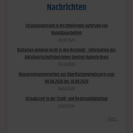
Nachrichten
Straßensperrung in Kirchheilingen aufgrund von
Kanalbauarbeiten
05.​08.​2026
Batterien gehören nicht in den Restmüll - Information des
Abfallwirtschaftsbetriebes Unstrut-Hainich-Kreis
05.​08.​2026
Wasserentnahmeverbot aus Oberflächengewässern vom
04.08.2026 bis 30.09.2026
04.​08.​2026
Urlaubszeit in der Stadt- und Regionalbibliothek
22.​07.​2026
[
mehr
]