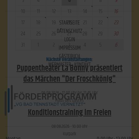
3
4
5
6
7
8
9
10
11
12
13
14
15
16
17
18
19
20
21
22
23
STARTSEITE
DATENSCHUTZ
24
25
26
27
28
29
30
LOGIN
31
1
2
3
4
5
6
IMPRESSUM
GÄSTEBUCH
Nächste Veranstaltungen:
WEBMASTER - KONTAKT
Puppentheater La Bonny präsentiert
das Märchen "Der Froschkönig"
06.​08.​2026 -
17:00
Uhr bis
17:45
Uhr
Haus des Gastes
Konditionstraining im Freien
08.​08.​2026 -
10:00
Uhr
Kurpark